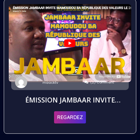
(2) Comment
maacktv
ÉMISSION JAMBAAR INVITE
MAMOUDOU BA RÉPUBLIQUE
DES VALEURS LE 26 09 2025
REGARDEZ
PARIS EN FRANCE