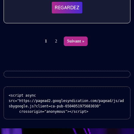
ÉCRIVAIN SENEGALAIS EN
REGARDEZ
FRANCE LE 10-10-2025
1
2
Suivant »
<script async 
src="https://pagead2.googlesyndication.com/pagead/js/ad
sbygoogle.js?client=ca-pub-6504051975683030"

     crossorigin="anonymous"></script>