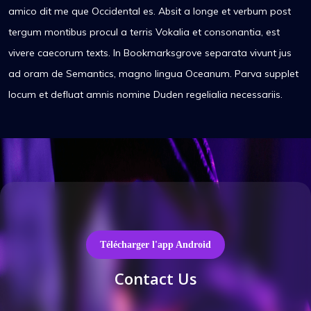
amico dit me que Occidental es. Absit a longe et verbum post
tergum montibus procul a terris Vokalia et consonantia, est
vivere caecorum texts. In Bookmarksgrove separata vivunt jus
ad oram de Semantics, magno lingua Oceanum. Parva supplet
locum et defluat amnis nomine Duden regelialia necessariis.
Télécharger l'app Android
Contact Us