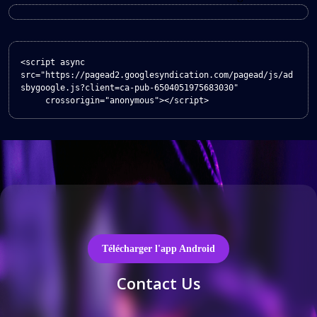
l’article
<script async 
src="https://pagead2.googlesyndication.com/pagead/js/ad
sbygoogle.js?client=ca-pub-6504051975683030"

     crossorigin="anonymous"></script>
Télécharger l'app Android
Contact Us