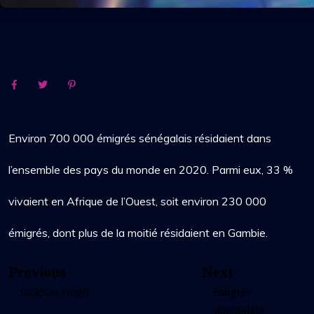
Environ 700 000 émigrés sénégalais résidaient dans
l’ensemble des pays du monde en 2020
. Parmi eux, 33 %
vivaient en Afrique de l’Ouest, soit environ 230 000
émigrés, dont plus de la moitié résidaient en Gambie.
Navigation
Previous
Next
Previous
Next
post:
post:
Jackson singh
émigrés
de
sénégalais