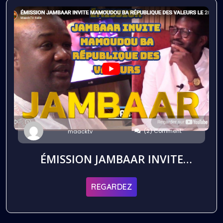
(2) Comment
maacktv
ÉMISSION JAMBAAR INVITE
MAMOUDOU BA RÉPUBLIQUE
DES VALEURS LE 26 09 2025
REGARDEZ
PARIS EN FRANCE