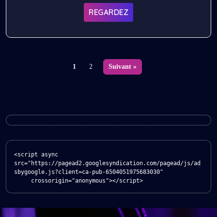
ÉCRIVAIN SENEGALAIS EN
REGARDEZ
FRANCE LE 10-10-2025
1
2
Suivant »
<script async 
src="https://pagead2.googlesyndication.com/pagead/js/ad
sbygoogle.js?client=ca-pub-6504051975683030"

     crossorigin="anonymous"></script>